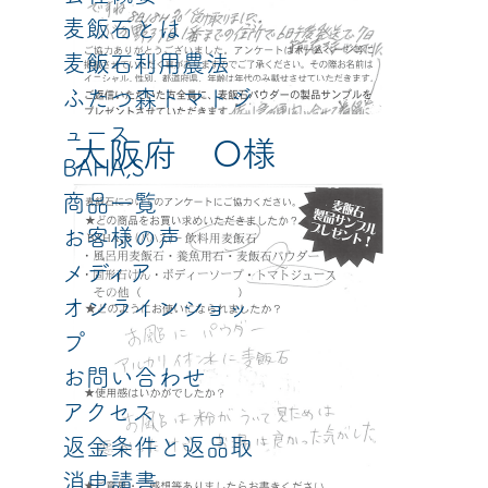
麦飯石とは
麦飯石利用農法
ふたつ森トマトジ
ュース
大阪府 O様
BAHA,S
商品一覧
お客様の声
メディア
オンラインショッ
プ
お問い合わせ
アクセス
返金条件と返品取
消申請書