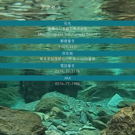
アクセス
社名
美濃白川麦飯石株式会社
Mino Shirakawa Bakuhanseki Co.Ltd
郵便番号
〒509-1431
所在地
岐阜県加茂郡白川町黒川5608番地
電話番号
0574-77-1176
FAX
0574-77-1986