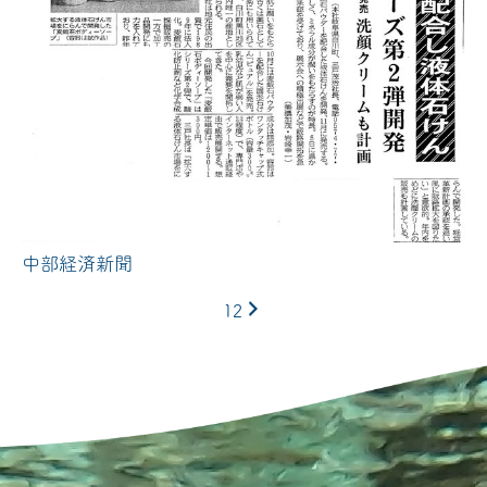
中部経済新聞
投
次
稿
1
2
の
へ
ペ
ー
ジ
送
り