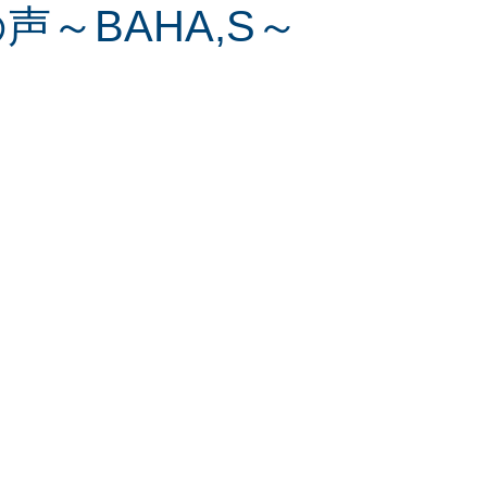
声～BAHA,S～