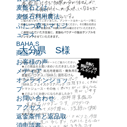
麦飯石とは
麦飯石利用農法
ふたつ森トマトジ
ュース
BAHA,S
大分県 S様
商品一覧
お客様の声
メディア
オンラインショッ
プ
お問い合わせ
アクセス
返金条件と返品取
消申請書