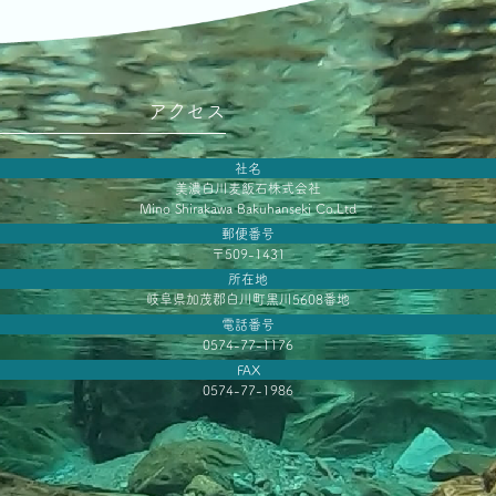
アクセス
社名
美濃白川麦飯石株式会社
Mino Shirakawa Bakuhanseki Co.Ltd
郵便番号
〒509-1431
所在地
岐阜県加茂郡白川町黒川5608番地
電話番号
0574-77-1176
FAX
0574-77-1986