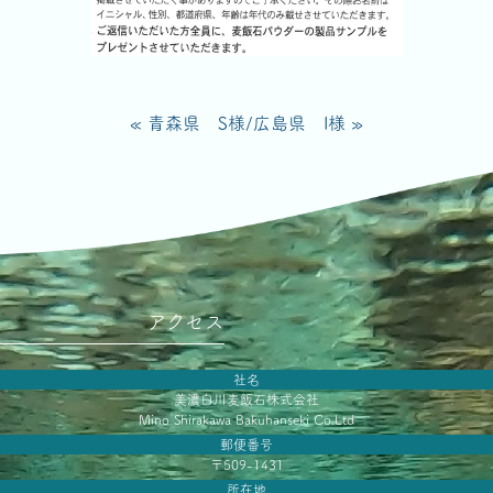
« 青森県 S様
/
広島県 I様 »
アクセス
社名
美濃白川麦飯石株式会社
Mino Shirakawa Bakuhanseki Co.Ltd
郵便番号
〒509-1431
所在地