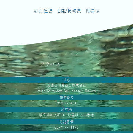
« 兵庫県 E様
/
長崎県 N様 »
アクセス
社名
美濃白川麦飯石株式会社
Mino Shirakawa Bakuhanseki Co.Ltd
郵便番号
〒509-1431
所在地
岐阜県加茂郡白川町黒川5608番地
電話番号
0574-77-1176