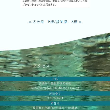
« 大分県 F様
/
静岡県 S様 »
アクセス
社名
美濃白川麦飯石株式会社
Mino Shirakawa Bakuhanseki Co.Ltd
郵便番号
〒509-1431
所在地
岐阜県加茂郡白川町黒川5608番地