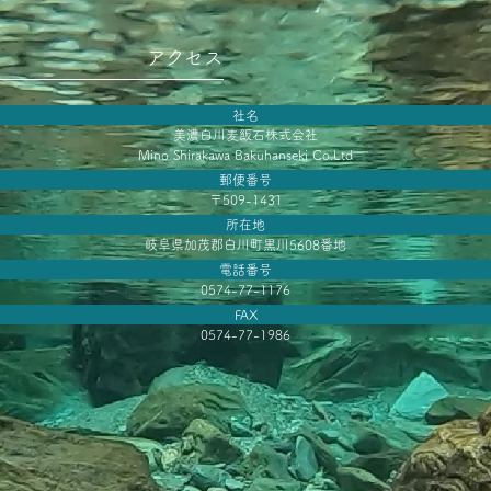
アクセス
社名
美濃白川麦飯石株式会社
Mino Shirakawa Bakuhanseki Co.Ltd
郵便番号
〒509-1431
所在地
岐阜県加茂郡白川町黒川5608番地
電話番号
0574-77-1176
FAX
0574-77-1986