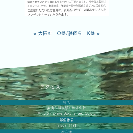
« 大阪府 O様
/
静岡県 K様 »
アクセス
社名
美濃白川麦飯石株式会社
Mino Shirakawa Bakuhanseki Co.Ltd
郵便番号
〒509-1431
所在地