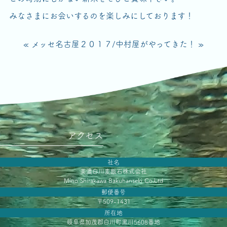
みなさまにお会いするのを楽しみにしております！
« メッセ名古屋２０１７
/
中村屋がやってきた！ »
アクセス
社名
美濃白川麦飯石株式会社
Mino Shirakawa Bakuhanseki Co.Ltd
郵便番号
〒509-1431
所在地
岐阜県加茂郡白川町黒川5608番地