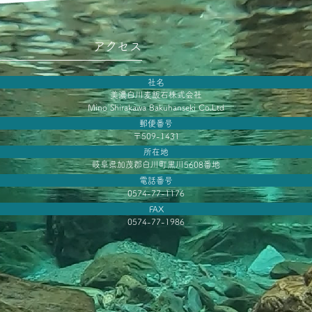
アクセス
社名
美濃白川麦飯石株式会社
Mino Shirakawa Bakuhanseki Co.Ltd
郵便番号
〒509-1431
所在地
岐阜県加茂郡白川町黒川5608番地
電話番号
0574-77-1176
FAX
0574-77-1986