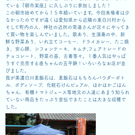
ている『朝市楽座』に久しぶりに参加しました！
この朝市始めてから１５年続いています。今回来場者は少
なかったのですが遠くは愛知県から近隣の東白川村から
そして町内の人、神社の近所の常連さんが次々にやってき
て買い物を楽しんでいました。歌あり、生演奏の中、新
鮮な野菜あり、いれ立てコーヒー、ドライカレー、たこ焼
き，安心豚、シフォンケーキ、キムチ,フェアトレードの
チョコレート、野菜の苗、古着等々。１番人気はやっぱ
りすぐ完売する直ちゃんの五平餅！いろいろなお店が並
びました。
我が美濃白川麦飯石は、麦飯石はもちろんパウダーボト
ル、ボディソープ、化粧石けんピュアル、ほかほかごはん
ちゃん、有機トマトジュース等地元の人達にあまり知られ
ていない商品をたっぷり宣伝できたことは大きな収穫で
した。