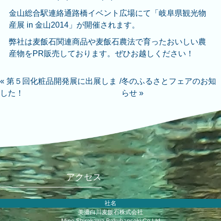
金山総合駅連絡通路橋イベント広場にて「岐阜県観光物
産展 in 金山2014」が開催されます。
弊社は麦飯石関連商品や麦飯石農法で育ったおいしい農
産物をPR販売しております。ぜひお越しください！
« 第５回化粧品開発展に出展しま
/
冬のふるさとフェアのお知
した！
らせ »
アクセス
社名
美濃白川麦飯石株式会社
Mino Shirakawa Bakuhanseki Co.Ltd