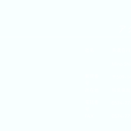
ア
社名
美濃白川
Mino Shi
郵便番
〒509-1
号
所在地
岐阜県加
電話番
0574-77
号
FAX
0574-77