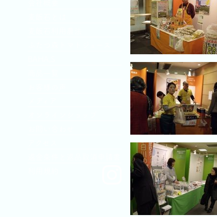
会社概要
麦飯石とは
麦飯石利用農法
ふたつ森トマトジュース
BAHA,S
商品一覧
お客様の声
メディア
オンラインショップ
お問い合わせ
アクセス
返金条件と返品取消申請書
利用規約