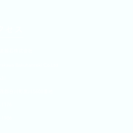
クセス
麦飯石株式会社
rakawa Bakuhanseki Co.Ltd
431
茂郡白川町黒川5608番地
-1176
-1986